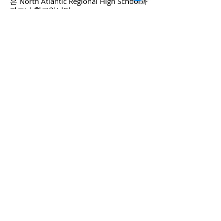
은 North Atlantic Regional High School과
파트너 학교입니다.
문의하기
전화주세요
전화주세요
개인 정보 정책
1968 S. Coast Hwy.